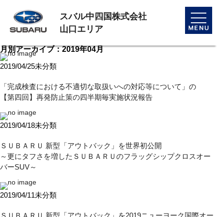
スバル中四国株式会社
toggle
naviga
山口エリア
月別アーカイブ：2019年04月
2019/04/25
未分類
「完成検査における不適切な取扱いへの対応等について」の
【第四回】再発防止策の四半期毎実施状況報告
2019/04/18
未分類
ＳＵＢＡＲＵ 新型「アウトバック」を世界初公開
～更にタフさを増したＳＵＢＡＲＵのフラッグシップクロスオー
バーSUV～
2019/04/11
未分類
ＳＵＢＡＲＵ 新型「アウトバック」を2019ニューヨーク国際オー