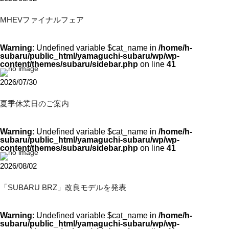
MHEVファイナルフェア
Warning
: Undefined variable $cat_name in
/home/h-
subaru/public_html/yamaguchi-subaru/wp/wp-
content/themes/subaru/sidebar.php
on line
41
2026/07/30
夏季休業日のご案内
Warning
: Undefined variable $cat_name in
/home/h-
subaru/public_html/yamaguchi-subaru/wp/wp-
content/themes/subaru/sidebar.php
on line
41
2026/08/02
「SUBARU BRZ」改良モデルを発表
Warning
: Undefined variable $cat_name in
/home/h-
subaru/public_html/yamaguchi-subaru/wp/wp-