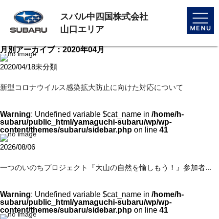
スバル中四国株式会社
toggle
naviga
山口エリア
月別アーカイブ：2020年04月
2020/04/18
未分類
新型コロナウイルス感染拡大防止に向けた対応について
Warning
: Undefined variable $cat_name in
/home/h-
subaru/public_html/yamaguchi-subaru/wp/wp-
content/themes/subaru/sidebar.php
on line
41
2026/08/06
一つのいのちプロジェクト『大山の自然を愉しもう！』参加者...
Warning
: Undefined variable $cat_name in
/home/h-
subaru/public_html/yamaguchi-subaru/wp/wp-
content/themes/subaru/sidebar.php
on line
41