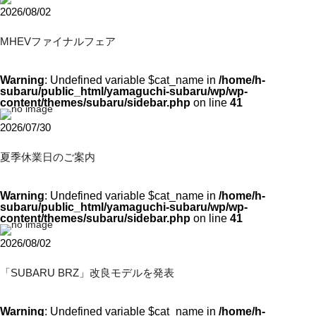
2026/08/02
MHEVファイナルフェア
Warning
: Undefined variable $cat_name in
/home/h-
subaru/public_html/yamaguchi-subaru/wp/wp-
content/themes/subaru/sidebar.php
on line
41
2026/07/30
夏季休業日のご案内
Warning
: Undefined variable $cat_name in
/home/h-
subaru/public_html/yamaguchi-subaru/wp/wp-
content/themes/subaru/sidebar.php
on line
41
2026/08/02
「SUBARU BRZ」改良モデルを発表
Warning
: Undefined variable $cat_name in
/home/h-