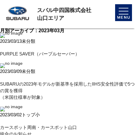
スバル中四国株式会社
toggle
naviga
山口エリア
月別アーカイブ：2023年03月
2023/03/13
未分類
PURPLE SAVER（パープルセーバー）
2023/03/09
未分類
SUBARUの2023年モデルが新基準を採用したIIHS安全性評価で5つ
の賞を獲得
（米国仕様車が対象）
2023/03/02
トップ小
カースポット周南・カースポット山口
統合のお知らせ