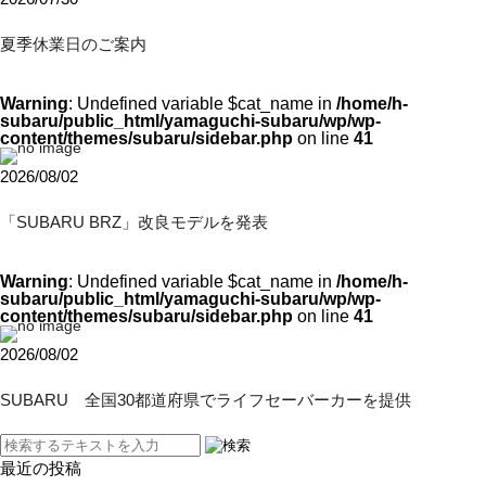
夏季休業日のご案内
Warning
: Undefined variable $cat_name in
/home/h-
subaru/public_html/yamaguchi-subaru/wp/wp-
content/themes/subaru/sidebar.php
on line
41
2026/08/02
「SUBARU BRZ」改良モデルを発表
Warning
: Undefined variable $cat_name in
/home/h-
subaru/public_html/yamaguchi-subaru/wp/wp-
content/themes/subaru/sidebar.php
on line
41
2026/08/02
SUBARU 全国30都道府県でライフセーバーカーを提供
最近の投稿