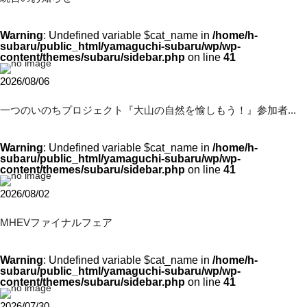
Warning
: Undefined variable $cat_name in
/home/h-
subaru/public_html/yamaguchi-subaru/wp/wp-
content/themes/subaru/sidebar.php
on line
41
2026/08/06
一つのいのちプロジェクト『大山の自然を愉しもう！』参加者...
Warning
: Undefined variable $cat_name in
/home/h-
subaru/public_html/yamaguchi-subaru/wp/wp-
content/themes/subaru/sidebar.php
on line
41
2026/08/02
MHEVファイナルフェア
Warning
: Undefined variable $cat_name in
/home/h-
subaru/public_html/yamaguchi-subaru/wp/wp-
content/themes/subaru/sidebar.php
on line
41
2026/07/30