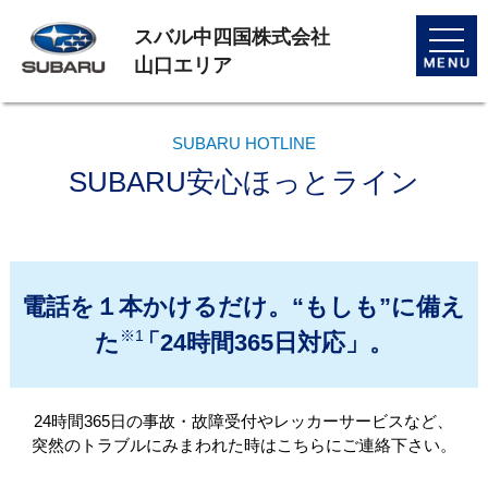
スバル中四国株式会社
toggle
naviga
山口エリア
SUBARU HOTLINE
SUBARU安心ほっとライン
電話を１本かけるだけ。“もしも”に備え
※1
た
「24時間365日対応」。
24時間365日の事故・故障受付やレッカーサービスなど、
突然のトラブルにみまわれた時はこちらにご連絡下さい。