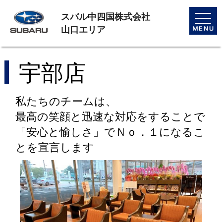
スバル中四国株式会社
toggle
naviga
山口エリア
宇部店
私たちのチームは、
最高の笑顔と迅速な対応をすることで
「安心と愉しさ」でＮｏ．１になるこ
とを宣言します