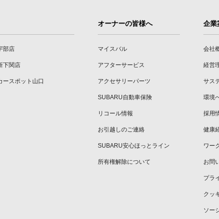
オーナーの皆様へ
企業
宇部店
マイスバル
会社
新下関店
アフターサービス
経営
カースポット山口
アクセサリーパーツ
サス
SUBARU自動車保険
環境
リコール情報
採用
お引越しのご連絡
健康
SUBARU安心ほっとライン
ワー
所有権解除について
お問
プラ
クッ
ソー