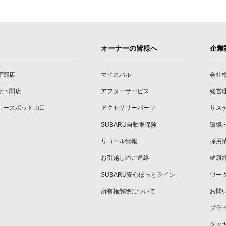
オーナーの皆様へ
企業
宇部店
マイスバル
会社
新下関店
アフターサービス
経営
カースポット山口
アクセサリーパーツ
サス
SUBARU自動車保険
環境
リコール情報
採用
お引越しのご連絡
健康
SUBARU安心ほっとライン
ワー
所有権解除について
お問
プラ
クッ