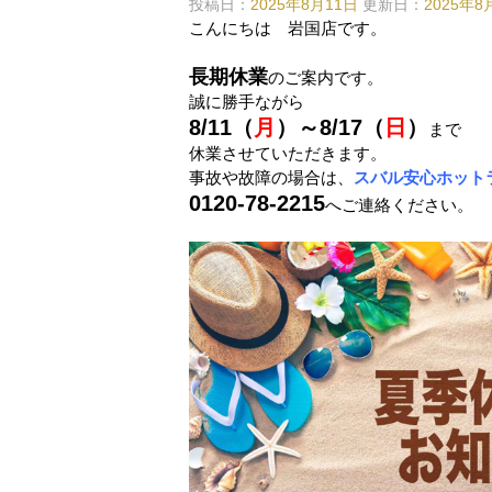
投稿日：
2025年8月11日
更新日：
2025年8
こんにちは 岩国店です。
長期休業
のご案内です。
誠に勝手ながら
8/11（
月
）～8/17（
日
）
まで
休業させていただきます。
事故や故障の場合は、
スバル安心ホット
0120-78-2215
へご連絡ください。