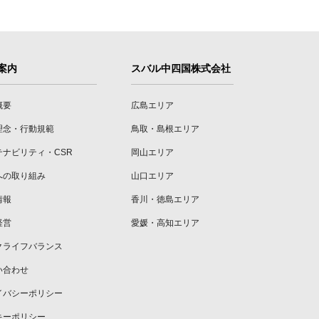
案内
スバル中四国株式会社
概要
広島エリア
理念・行動規範
鳥取・島根エリア
テナビリティ・CSR
岡山エリア
への取り組み
山口エリア
情報
香川・徳島エリア
経営
愛媛・高知エリア
クライフバランス
い合わせ
イバシーポリシー
キーポリシー