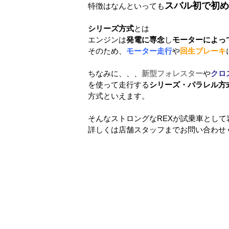
スバル初で初め
特徴はなんといっても
シリーズ方式
とは
エンジンは
発電に専念
し
モーターによっ
そのため、
モーター走行
や
回生ブレーキ
ちなみに、、、
新型フォレスター
や
クロ
を使って走行する
シリーズ・パラレル方
方式といえます。
そんなストロングなREXが試乗車とし
詳しくは店舗スタッフまでお問い合わせ