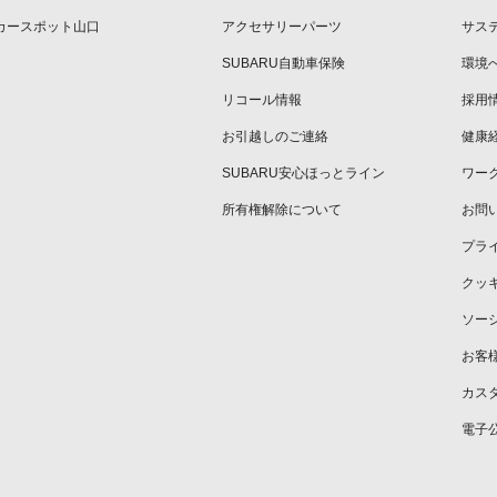
カースポット山口
アクセサリーパーツ
サス
SUBARU自動車保険
環境
リコール情報
採用
お引越しのご連絡
健康
SUBARU安心ほっとライン
ワー
所有権解除について
お問
プラ
クッ
ソー
お客
カス
電子