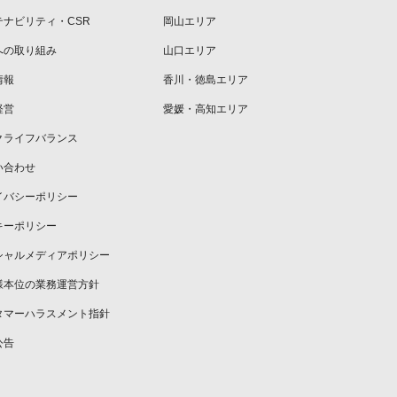
テナビリティ・CSR
岡山エリア
への取り組み
山口エリア
情報
香川・徳島エリア
経営
愛媛・高知エリア
クライフバランス
い合わせ
イバシーポリシー
キーポリシー
シャルメディアポリシー
様本位の業務運営方針
タマーハラスメント指針
公告