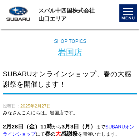
スバル中四国株式会社
toggle
naviga
山口エリア
SHOP TOPICS
岩国店
SUBARUオンラインショップ、春の大感
謝祭を開催します！
投稿日：
2025年2月27日
みなさんこんにちは。岩国店です。
2月28日（金）11時
3月3日（月）
から
まで
SUBARUオン
春
大
感謝祭
ラインショップ
にて
の
を開催いたします。