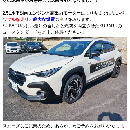
その試乗車が満を持して試乗可能となりました！
2.5L水平対向エンジン
と
高出力モーター
により今までにない
パ
ワフルな走り
と
絶大な燃費
の良さを誇ります。
SUBARUらしい走りの愉しさと燃費を両立させたSUBARUのニ
ュースタンダードを是非ご体感ください！
スムーズなご試乗のため、あらかじめご予約をお願いいたしま