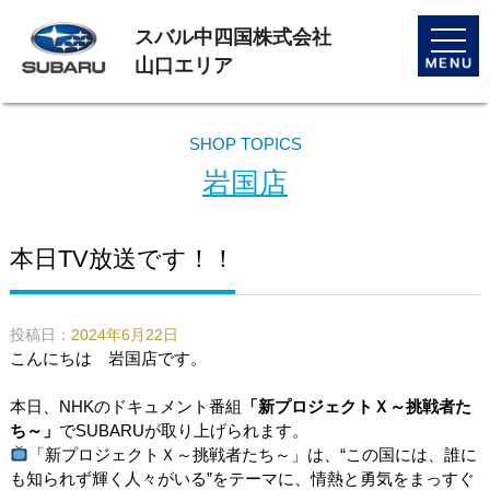
スバル中四国株式会社
toggle
naviga
山口エリア
SHOP TOPICS
岩国店
本日TV放送です！！
投稿日：
2024年6月22日
こんにちは 岩国店です。
本日、NHKのドキュメント番組
「新プロジェクトＸ～挑戦者た
ち～」
で
SUBARU
が取り上げられます。
「新プロジェクトＸ～挑戦者たち～」は、“この国には、誰に
も知られず輝く人々がいる”をテーマに、情熱と勇気をまっすぐ