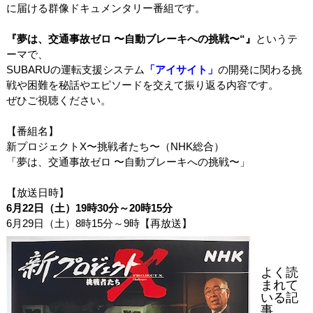
に届ける群像ドキュメンタリー番組です。
『夢は、交通事故ゼロ 〜自動ブレーキへの挑戦〜“』
というテ
ーマで、
SUBARUの運転支援システム
「アイサイト」
の開発に関わる挑
戦や困難を秘話やエピソードを交えて振り返る内容です。
ぜひご視聴ください。
【番組名】
新プロジェクト
X
〜挑戦者たち〜（
NHK
総合）
「夢は、交通事故ゼロ 〜自動ブレーキへの挑戦〜」
【放送日時】
6月22日（土）19時30分～20時15分
6月
29
日（土）
8
時
15
分～
9
時【再放送】
よく読
まれて
いる記
事