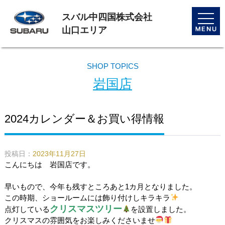
スバル中四国株式会社
toggle
naviga
山口エリア
SHOP TOPICS
岩国店
2024カレンダー＆お買い得情報
投稿日：
2023年11月27日
こんにちは 岩国店です。
早いもので、今年も残すところあと
1
カ月となりました。
この時期、ショールームには飾り付けしキラキラ
クリスマスツリー
点灯している
を設置しました。
クリスマスの雰囲気をお楽しみくださいませ