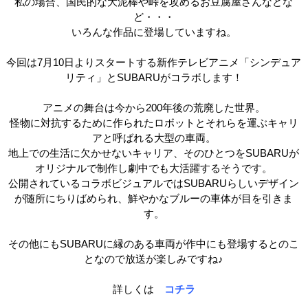
私の場合、
国民的な大泥棒
や
峠を攻めるお豆腐屋さん
などな
ど・・・
いろんな作品に登場していますね。
今回は
7
月
10
日よりスタートする新作テレビアニメ「シンデュア
リティ」と
SUBARU
がコラボします！
アニメの舞台は今から
200
年後の荒廃した世界。
怪物に対抗するために作られたロボットとそれらを運ぶキャリ
アと呼ばれる大型の車両。
地上での生活に欠かせないキャリア、そのひとつを
SUBARU
が
オリジナルで制作し劇中でも大活躍するそうです。
公開されているコラボビジュアルでは
SUBARU
らしいデザイン
が随所にちりばめられ、鮮やかなブルーの車体が目を引きま
す。
その他にも
SUBARU
に縁のある車両が作中にも登場するとのこ
となので放送が楽しみですね♪
詳しくは
コチラ