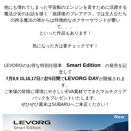
他にも壊れてしまった宇宙船のエンジンを直すために活躍する
魔法少女のお話を描く「放課後のプレアデス」では主人公たち
の跨る魔法の箒からは特徴的なボクサーサウンドが響い
て。。。
といった作品もあります！
気になった方は要チェックです！
Smart Edition
LEVORG
のお得な特別仕様車
の発売を記
念して
LEVORG DAY
7月8,9 15,16,17日
の
計5日間
で
が開催されま
す。
ご来場の皆様に環境にやさしい
EVA
素材でできたマルチクリア
バックをプレゼントいたします。
ぜひぜひ週末は
SUBARU
へご来店ください！