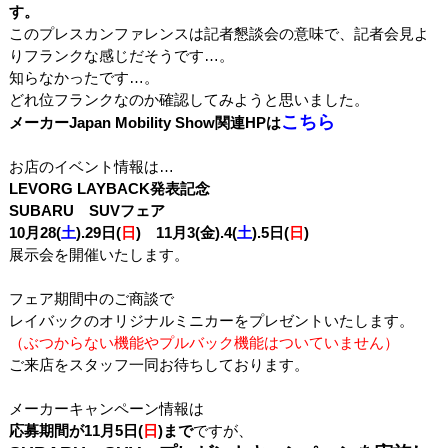
す。
このプレスカンファレンスは記者懇談会の意味で、記者会見よ
りフランクな感じだそうです…。
知らなかったです…。
どれ位フランクなのか確認してみようと思いました。
こちら
メーカーJapan Mobility Show関連HPは
お店のイベント情報は…
LEVORG LAYBACK発表記念
SUBARU SUVフェア
10月28(
土
).29日(
日
) 11月3(金).4(
土
).5日(
日
)
展示会を開催いたします。
フェア期間中のご商談で
レイバックのオリジナルミニカーをプレゼントいたします。
（ぶつからない機能やプルバック機能はついていません）
ご来店をスタッフ一同お待ちしております。
メーカーキャンペーン情報は
応募期間が11月5日(
日
)まで
ですが、