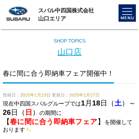
スバル中四国株式会社
toggle
naviga
山口エリア
SHOP TOPICS
山口店
春に間に合う即納車フェア開催中！
投稿日：
2025年1月23日
更新日：
2025年1月27日
1
月
18
日（
土
）～
現在中四国スバルグループでは
26
日（
日
）
の期間に
【
春に間に合う即納車フェア
】
を開催して
おります