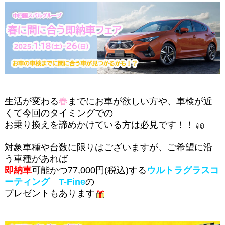
生活が変わる
春
までにお車が欲しい方や、車検が近
くて今回のタイミングでの
お乗り換えを諦めかけている方は必見です！！
対象車種や台数に限りはございますが、ご希望に沿
う車種があれば
即納車
可能かつ77,000円(税込)する
ウルトラグラスコ
ーティング T-Fine
の
プレゼントもあります