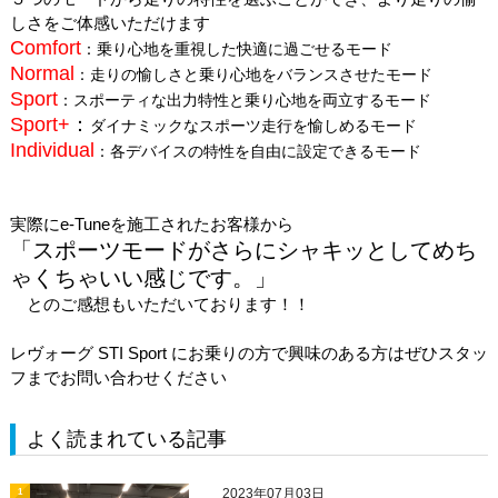
しさをご体感いただけます
Comfort
：乗り⼼地を重視した快適に過ごせるモード
Normal
：⾛りの愉しさと乗り⼼地をバランスさせたモード
Sport
：スポーティな出⼒特性と乗り⼼地を両⽴するモード
Sport+
：
ダイナミックなスポーツ⾛⾏を愉しめるモード
Individual
：各デバイスの特性を⾃由に設定できるモード
実際にe-Tuneを施工されたお客様から
「スポーツモードがさらにシャキッとしてめち
ゃくちゃいい感じです。」
とのご感想もいただいております！！
レヴォーグ STI Sport にお乗りの方で興味のある方はぜひスタッ
フまでお問い合わせください
よく読まれている記事
2023年07月03日
1