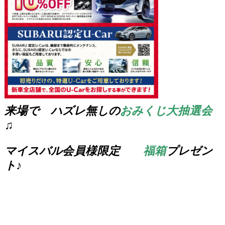
来場で ハズレ無しの
おみくじ大抽選会
♫
マイスバル会員様限定
福箱
プレゼン
ト♪