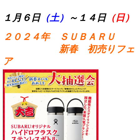
１月６日
（土）
～１４日
（日）
２０２４年 ＳＵＢＡＲＵ
新春 初売りフェ
ア