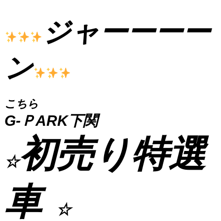
ジャーーーー
ン
こちら
G-ＰARK下関
初売り特選
☆
車
☆