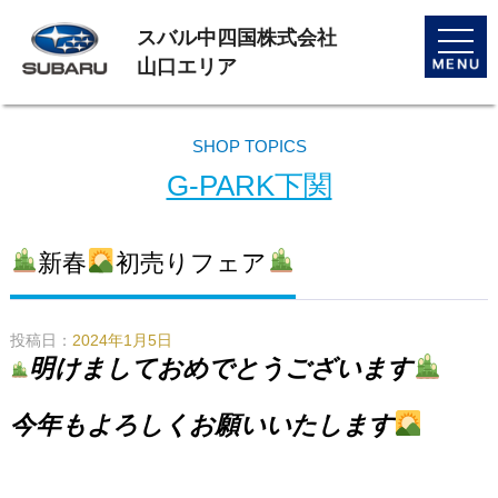
スバル中四国株式会社
toggle
naviga
山口エリア
SHOP TOPICS
G-PARK下関
新春
初売りフェア
投稿日：
2024年1月5日
明けましておめでとうございます
今年もよろしくお願いいたします