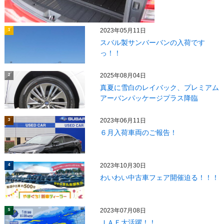
2023年05月11日
1
スバル製サンバーバンの入荷です
っ！！
2025年08月04日
2
真夏に雪白のレイバック、プレミアム
アーバンパッケージプラス降臨
2023年06月11日
3
６月入荷車両のご報告！
2023年10月30日
4
わいわい中古車フェア開催迫る！！！
2023年07月08日
5
ＪＡＦ大活躍！！