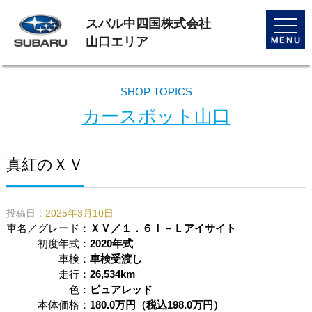
スバル中四国株式会社
toggle
naviga
山口エリア
SHOP TOPICS
カースポット山口
真紅のＸＶ
投稿日：
2025年3月10日
車名／グレード：
ＸＶ／１．６ｉ－Ｌアイサイト
初度年式：
2020年式
車検：
車検受渡し
走行：
26,534km
色：
ピュアレッド
本体価格：
180.0万円（税込198.0万円）