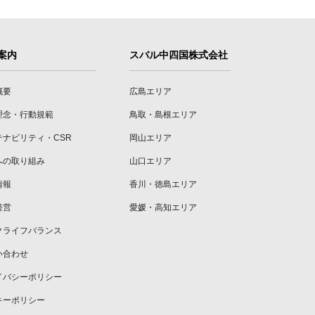
案内
スバル中四国株式会社
概要
広島エリア
理念・行動規範
鳥取・島根エリア
テナビリティ・CSR
岡山エリア
への取り組み
山口エリア
情報
香川・徳島エリア
経営
愛媛・高知エリア
クライフバランス
い合わせ
イバシーポリシー
キーポリシー