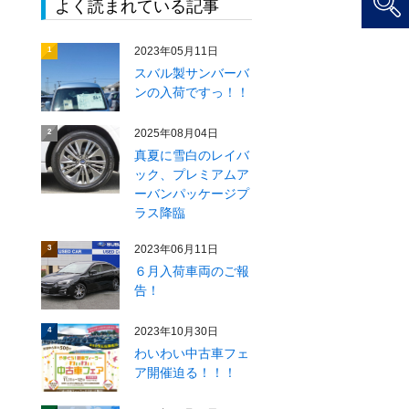
よく読まれている記事
2023年05月11日
1
スバル製サンバーバ
ンの入荷ですっ！！
2025年08月04日
2
真夏に雪白のレイバ
ック、プレミアムア
ーバンパッケージプ
ラス降臨
2023年06月11日
3
６月入荷車両のご報
告！
2023年10月30日
4
わいわい中古車フェ
ア開催迫る！！！