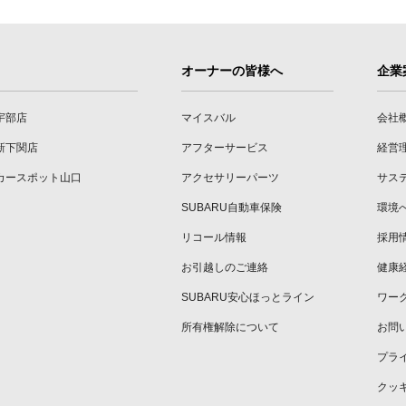
オーナーの皆様へ
企業
宇部店
マイスバル
会社
新下関店
アフターサービス
経営
カースポット山口
アクセサリーパーツ
サス
SUBARU自動車保険
環境
リコール情報
採用
お引越しのご連絡
健康
SUBARU安心ほっとライン
ワー
所有権解除について
お問
プラ
クッ