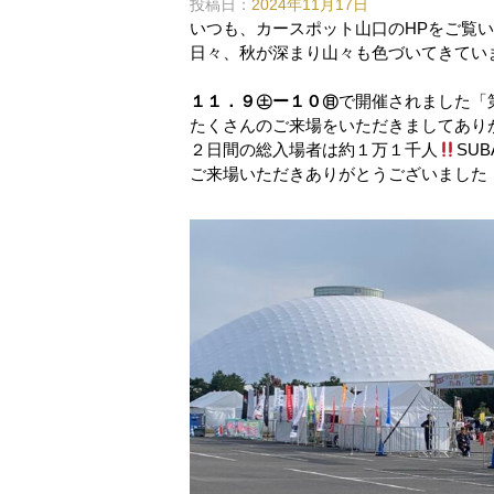
投稿日：
2024年11月17日
いつも、カースポット山口のHPをご覧
日々、秋が深まり山々も色づいてきてい
１１．９㊏ー１０㊐
で開催されました「
たくさんのご来場をいただきましてあり
２日間の総入場者は約１万１千人
SU
ご来場いただきありがとうございました ((