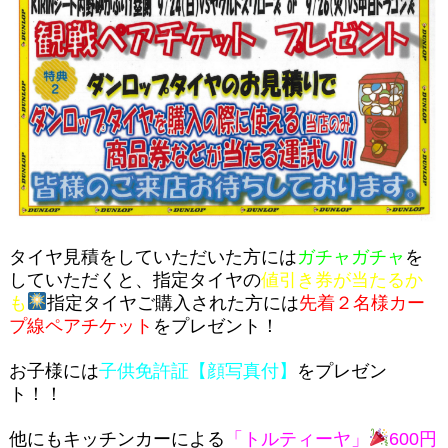
タイヤ見積をしていただいた方には
ガチャガチャ
を
していただくと、指定タイヤの
値引き券が当たるか
も
指定タイヤご購入された方には
先着２名様カー
プ線ペアチケット
をプレゼント！
お子様には
子供免許証【顔写真付】
をプレゼン
ト！！
他にもキッチンカーによる
「トルティーヤ」
600円