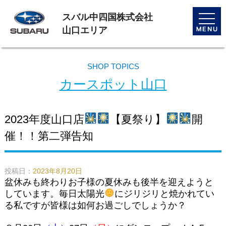
スバル中四国株式会社
toggle
naviga
山口エリア
SHOP TOPICS
カースポット山口
2023年度山口店
【夏祭り】
開
催！！第二弾告知
投稿日：
2023年8月20日
盆休みも終わりお子様の夏休みも後半を迎えようと
しています。毎日太陽光
にジリジリと焼かれてい
る私ですが皆様は如何お過ごしでしょうか？