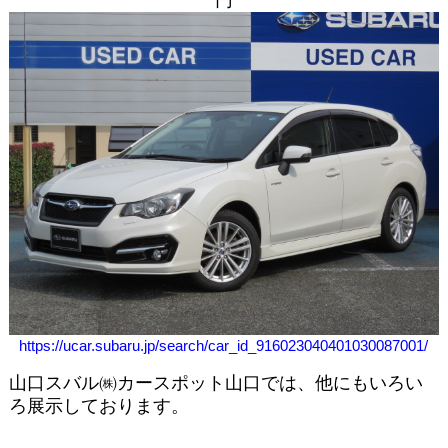
円
https://ucar.subaru.jp/search/car_id_916023040401030087001/
山口スバル㈱カースポット山口では、他にもいろい
ろ展示しております。