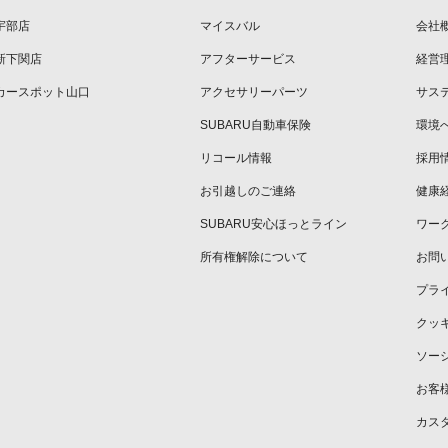
宇部店
マイスバル
会社
新下関店
アフターサービス
経営
カースポット山口
アクセサリーパーツ
サス
SUBARU自動車保険
環境
リコール情報
採用
お引越しのご連絡
健康
SUBARU安心ほっとライン
ワー
所有権解除について
お問
プラ
クッ
ソー
お客
カス