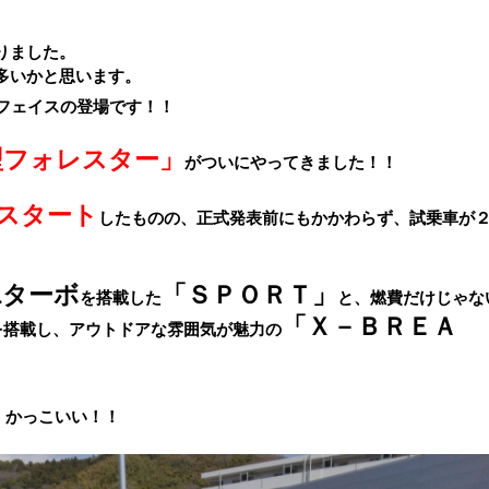
りました。
多いかと思います。
Wフェイスの登場です！！
型フォレスター」
がついにやってきました！！
スタート
したものの、正式発表前にもかかわらず、試乗車が
Lターボ
「ＳＰＯＲＴ」
を搭載した
と、燃費だけじゃな
「Ｘ－ＢＲＥＡ
を搭載し、アウトドアな雰囲気が魅力の
。かっこいい！！