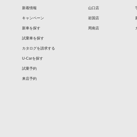
新着情報
山口店
キャンペーン
岩国店
新車を探す
周南店
試乗車を探す
カタログを請求する
U-Carを探す
試乗予約
来店予約