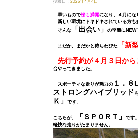
投稿日：
2025年4月4日
早いもので
桜も満開
になり、４月にな
新しい環境にドキドキされている方も
「出会い」
そんな
の季節にNE
「新
まだか、まだかと待ちわびた
先行予約が４月３日から
台やってきました。
１．８
スポーティな走りが魅力の
ストロングハイブリッド
Ｋ」
です。
「ＳＰＯＲＴ」
こちらが、
です
軽快な走りがたまりません。