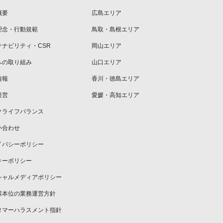
概要
広島エリア
理念・行動規範
鳥取・島根エリア
テナビリティ・CSR
岡山エリア
への取り組み
山口エリア
情報
香川・徳島エリア
経営
愛媛・高知エリア
クライフバランス
い合わせ
イバシーポリシー
キーポリシー
シャルメディアポリシー
様本位の業務運営方針
タマーハラスメント指針