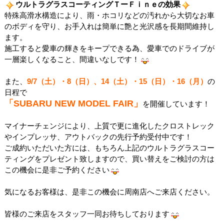
ウルトラグラスコーティングＴーＦｉｎｅの効果
特殊高滑水構造により、雨・ホコリなどの汚れから大切なお車
のボディを守り、お手入れは簡単に艶と光沢感を長期間維持し
ます。
施工すると愛車の輝きをキープできる為、愛車でのドライブが
一層楽しくなること、間違いなしです！
また、
9/7（土）・8（日）、14（土）・15（日）・16（月
）
の
日程で
「SUBARU NEW MODEL FAIR」
を開催しています！
マイナーチェンジにより、上質で更に進化したクロストレック
やインプレッサ、アウトバックの先行予約受付中です！
ご成約いただいた方には、もちろん上記のウルトラグラスコー
ティングをプレゼント致しますので、買い替えをご検討の方は
この機会に是非ご予約ください
気になるお客様は、是非この機会に周南店へご来店ください。
皆様のご来店をスタッフ一同お待ちしております