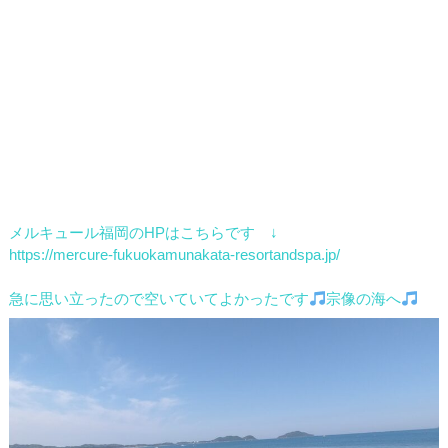
メルキュール福岡のHPはこちらです ↓
https://mercure-fukuokamunakata-resortandspa.jp/
急に思い立ったので空いていてよかったです
宗像の海へ