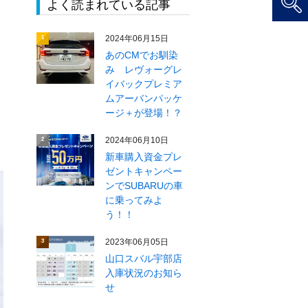
よく読まれている記事
2024年06月15日
1
あのCMでお馴染
み レヴォーグレ
イバックプレミア
ムアーバンパッケ
ージ＋が登場！？
2024年06月10日
2
新車購入資金プレ
ゼントキャンペー
ンでSUBARUの車
に乗ってみよ
う！！
2023年06月05日
3
山口スバル宇部店
入庫状況のお知ら
せ