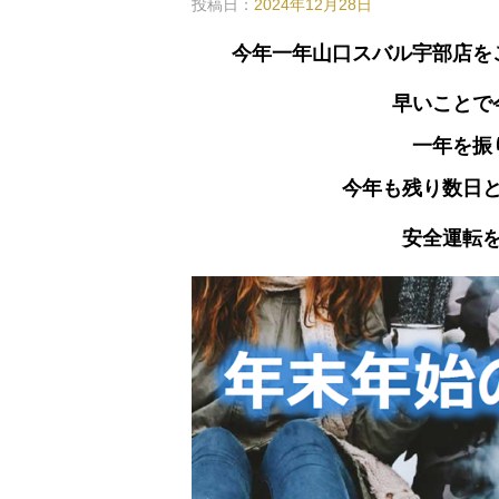
投稿日：
2024年12月28日
今年一年山口スバル宇部店を
早いことで
一年を振
今年も残り数日
安全運転