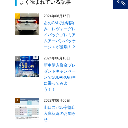
よく読まれている記事
2024年06月15日
1
あのCMでお馴染
み レヴォーグレ
イバックプレミア
ムアーバンパッケ
ージ＋が登場！？
2024年06月10日
2
新車購入資金プレ
ゼントキャンペー
ンでSUBARUの車
に乗ってみよ
う！！
。
2023年06月05日
3
山口スバル宇部店
入庫状況のお知ら
せ