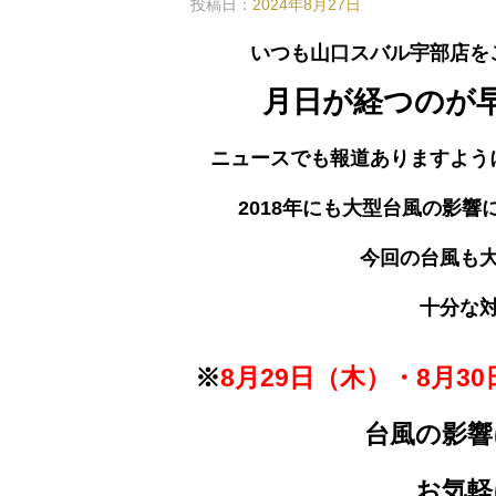
投稿日：
2024年8月27日
いつも山口スバル宇部店を
月日が経つのが
ニュースでも報道ありますよう
2018年にも大型台風の影
今
回の台風も
十分な
※
8月29日（木）・8月3
台風の影響
お気軽