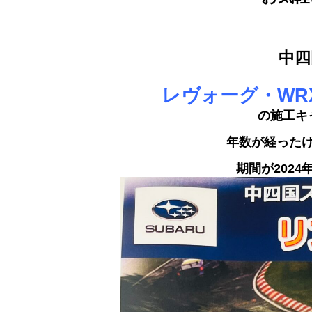
中四
レヴォーグ・WR
の施工キ
年数が経った
期間が2024