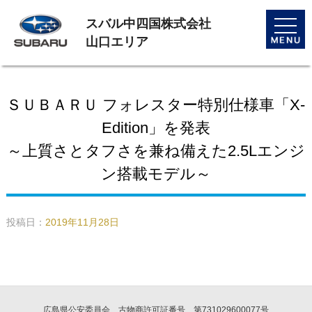
スバル中四国株式会社
toggle
naviga
山口エリア
ＳＵＢＡＲＵ フォレスター特別仕様車「X-
Edition」を発表
～上質さとタフさを兼ね備えた2.5Lエンジ
ン搭載モデル～
投稿日：
2019年11月28日
広島県公安委員会 古物商許可証番号 第731029600077号