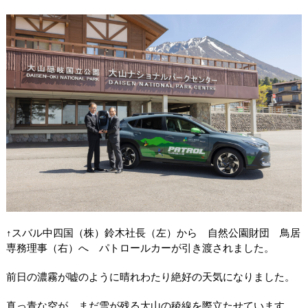
↑スバル中四国（株）鈴木社長（左）から 自然公園財団 鳥居
専務理事（右）へ パトロールカーが引き渡されました。
前日の濃霧が嘘のように晴れわたり絶好の天気になりました。
真っ青な空が、まだ雪が残る大山の稜線を際立たせています。