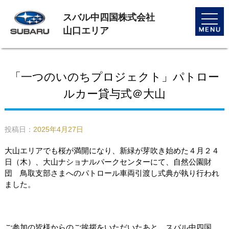
スバル中四国株式会社
toggle
naviga
山口エリア
「一つのいのちプロジェクト」パトロー
ルカー貸与式＠大山
投稿日：
2025年4月27日
大山エリアでも桜が満開になり、新緑が芽吹き始めた４月２４
日（木）、大山ナショナルパークセンターにて、自然公園財
団 鳥取支部さまへのパトロール車両引渡し式典が執り行われ
ました。
ご参加の皆様からのご挨拶をいただいたあと、スバル中四国