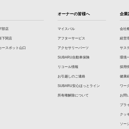
オーナーの皆様へ
企業
宇部店
マイスバル
会社
新下関店
アフターサービス
経営
カースポット山口
アクセサリーパーツ
サス
SUBARU自動車保険
環境
リコール情報
採用
お引越しのご連絡
健康
SUBARU安心ほっとライン
ワー
所有権解除について
お問
プラ
クッ
ソー